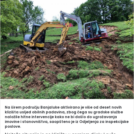
n
d
a
n
e
m
a
i
l
Na širem području Banjaluke aktivirano je više od deset novih
klizišta usljed obilnih padavina, zbog čega su gradske službe
naložile hitne intervencije kako ne bi došlo do ugrožavanja
imovine i stanovništva, saopšteno je iz Odjeljenja za inspekcijske
poslove.