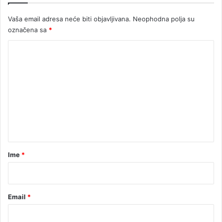
l
Vaša email adresa neće biti objavljivana.
Neophodna polja su
a
označena sa
*
č
i
K
l
i
o
a
m
u
e
t
o
n
t
a
r
Ime
*
*
Email
*