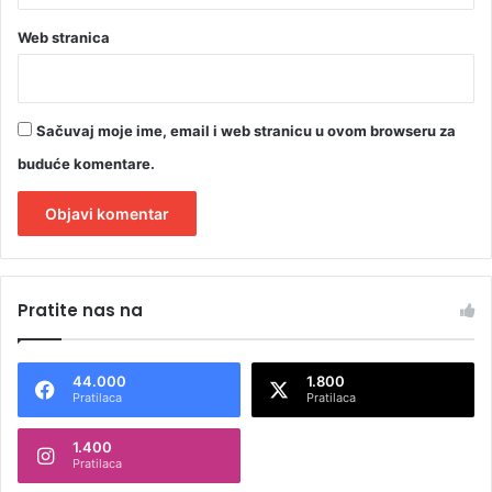
Web stranica
Sačuvaj moje ime, email i web stranicu u ovom browseru za
buduće komentare.
A
l
Pratite nas na
t
e
44.000
1.800
r
Pratilaca
Pratilaca
n
1.400
a
Pratilaca
t