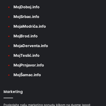
MojDoboj.info
MojSrbac.info
MojaModriča.info
MojBrod.info
MojaDerventa.info
MojTeslić.info
MojPrnjavor.info
MojŠamac.info
Marketing
Pogledajte našu marketing ponudu klikom na dugme ispod: