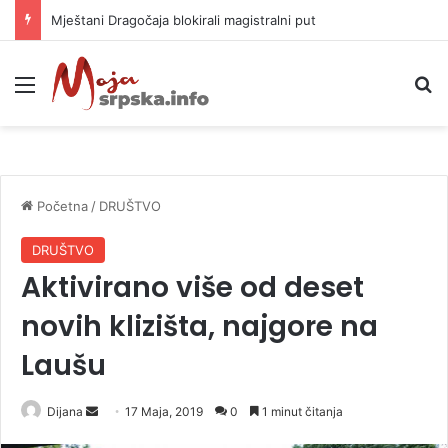
Helikopter ponovo gasi vatru u selima kod Trebinja
Meni
P
Početna
/
DRUŠTVO
DRUŠTVO
Aktivirano više od deset
novih klizišta, najgore na
Laušu
Dijana
S
17 Maja, 2019
0
1 minut čitanja
e