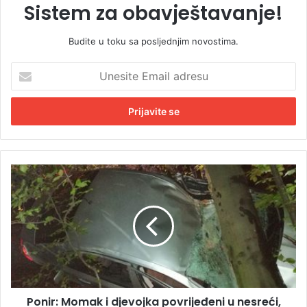
Sistem za obavještavanje!
Budite u toku sa posljednjim novostima.
U
n
e
s
i
t
e
E
P
m
o
a
n
i
i
l
r
a
:
d
M
r
o
e
m
s
Ponir: Momak i djevojka povrijeđeni u nesreći,
a