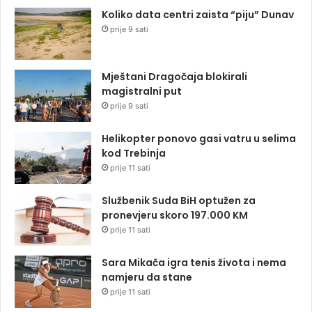
Koliko data centri zaista “piju” Dunav
prije 9 sati
Mještani Dragočaja blokirali
magistralni put
prije 9 sati
Helikopter ponovo gasi vatru u selima
kod Trebinja
prije 11 sati
Službenik Suda BiH optužen za
pronevjeru skoro 197.000 KM
prije 11 sati
Sara Mikača igra tenis života i nema
namjeru da stane
prije 11 sati