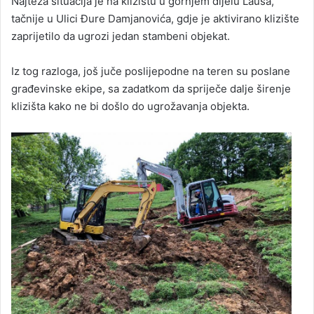
Najteža situacija je na klizištu u gornjem dijelu Lauša,
tačnije u Ulici Đure Damjanovića, gdje je aktivirano klizište
zaprijetilo da ugrozi jedan stambeni objekat.
Iz tog razloga, još juče poslijepodne na teren su poslane
građevinske ekipe, sa zadatkom da spriječe dalje širenje
klizišta kako ne bi došlo do ugrožavanja objekta.