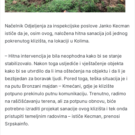
Načelnik Odjeljenja za inspekcijske poslove Janko Kecman
ističe da je, osim ovog, naložena hitna sanacija još jednog
pokrenutog klizišta, na lokaciji u Kolima.
– Hitna intervencija je bila neophodna kako bi se stanje
stabilizovalo. Nakon toga usljediće i vještačenje objekta
kako bi se utvrdilo da li ima oštećenja na objektu i da li je
bezbjedan za boravak ljudi. Pored toga, teška situacija je i
na putu Bronzani majdan – Kmećani, gdje je klizište
potpuno prekinulo putnu komunikaciju. Trenutno, radimo
na raščišćavanju terena, ali za potpunu obnovu, biće
potrebno izraditi projekat sanacije ovog klizišta i tek onda
pristupiti temeljnim radovima – ističe Kecman, prenosi
Srpskainfo.