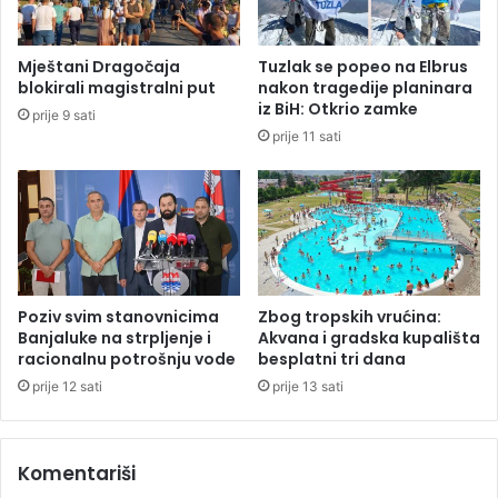
u
a
n
s
e
a
Mještani Dragočaja
Tuzlak se popeo na Elbrus
s
k
blokirali magistralni put
nakon tragedije planinara
r
a
iz BiH: Otkrio zamke
prije 9 sati
e
p
prije 11 sati
ć
u
i
ć
,
i
v
n
a
o
t
m
r
o
Poziv svim stanovnicima
Zbog tropskih vrućina:
g
Banjaluke na strpljenje i
Akvana i gradska kupališta
a
racionalnu potrošnju vode
besplatni tri dana
s
prije 12 sati
prije 13 sati
c
i
i
Komentariši
z
v