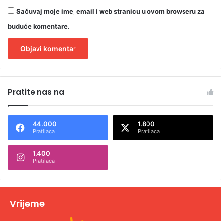
Sačuvaj moje ime, email i web stranicu u ovom browseru za
buduće komentare.
A
l
Pratite nas na
t
e
44.000
1.800
r
Pratilaca
Pratilaca
n
1.400
a
Pratilaca
t
i
v
Vrijeme
e