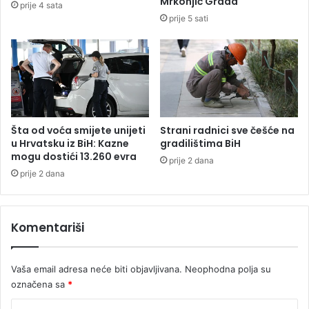
Mrkonjić Grada
prije 4 sata
i
prije 5 sati
t
e
t
u
u
B
a
n
Šta od voća smijete unijeti
Strani radnici sve češće na
j
u Hrvatsku iz BiH: Kazne
gradilištima BiH
mogu dostići 13.260 evra
a
prije 2 dana
l
prije 2 dana
u
c
i
Komentariši
Vaša email adresa neće biti objavljivana.
Neophodna polja su
označena sa
*