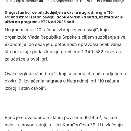
Željka Javorac
S
28 Septembra, 2019
0
1 minut čitanja
e
Drugi stan koji će biti dodijeljen u okviru nagradne igre “10
n
računa izbroji i stan osvoji”, dobiće vlasnika sutra, uz izvlačenje
uživo na programu RTRS od 20.15 sati.
d
a
Nagradna igra “10 računa izbroji i stan osvoji”, koju
n
organizuje Vlada Republike Srpske s ciljem suzbijanja sive
e
ekonomije, do sada je u potpunosti opravdala očekivanja,
m
što pokazuje podatak da je primljeno 1.340. 582 koverata
a
za učešće u ovoj igri.
i
l
Ovako izgleda stan broj 2. koji će u nedjelju biti dodjeljen u
okviru 2. izvlačenja nagrada u Nagradnoj igri “10 računa
izbroji i stan osvoji”.
Riječ je o dvosobnom stanu, površine 60,14 m², koji se
nalazi u novogradnji, u Ulici Karađorđeva 79. U izvlačenju