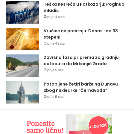
Teška nesreća u Potkozarju: Poginuo
mladić
prije 4 sata
Vrućine ne prestaju: Danas i do 38
stepeni
prije 4 sata
Završna faza priprema za gradnju
autoputa do Mrkonjić Grada
prije 5 sati
Potopljene četiri barže na Dunavu
zbog nuklearke “Černavoda”
prije 5 sati