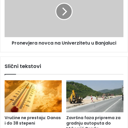
a
o
s
n
e
v
j
e
r
Pronevjera novca na Univerzitetu u Banjaluci
a
n
o
v
Slični tekstovi
c
a
n
a
U
n
i
v
e
Vrućine ne prestaju: Danas
Završna faza priprema za
r
i do 38 stepeni
gradnju autoputa do
z