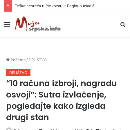
Teška nesreća u Potkozarju: Poginuo mladić
Meni
P
Početna
/
DRUŠTVO
DRUŠTVO
“10 računa izbroji, nagradu
osvoji”: Sutra izvlačenje,
pogledajte kako izgleda
drugi stan